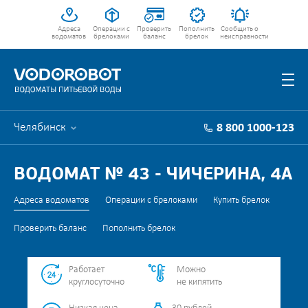
Адреса
Операции с
Проверить
Пополнить
Сообщить о
водоматов
брелоками
баланс
брелок
неисправности
Челябинск
8 800 1000-123
ВОДОМАТ № 43 - ЧИЧЕРИНА, 4А
Адреса водоматов
Операции с брелоками
Купить брелок
Проверить баланс
Пополнить брелок
Работает
Можно
круглосуточно
не кипятить