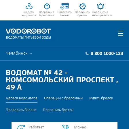
Адреса
Операции с
Проверить
Пополнить
Сообщить о
водоматов
брелоками
баланс
брелок
неисправности
Челябинск
8 800 1000-123
ВОДОМАТ № 42 -
КОМСОМОЛЬСКИЙ ПРОСПЕКТ ,
49 А
Адреса водоматов
Операции с брелоками
Купить брелок
Проверить баланс
Пополнить брелок
Работает
Можно