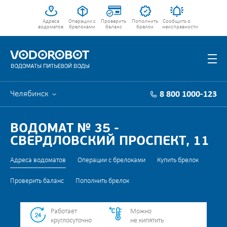
Адреса
Операции с
Проверить
Пополнить
Сообщить о
водоматов
брелоками
баланс
брелок
неисправности
Челябинск
8 800 1000-123
ВОДОМАТ № 35 -
СВЕРДЛОВСКИЙ ПРОСПЕКТ, 11
Адреса водоматов
Операции с брелоками
Купить брелок
Проверить баланс
Пополнить брелок
Работает
Можно
круглосуточно
не кипятить