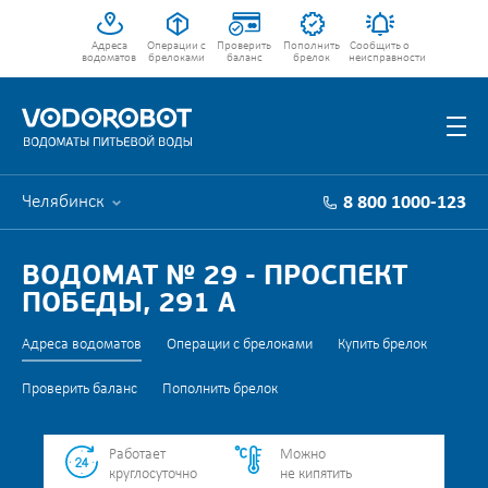
Адреса
Операции с
Проверить
Пополнить
Сообщить о
водоматов
брелоками
баланс
брелок
неисправности
Челябинск
8 800 1000-123
ВОДОМАТ № 29 - ПРОСПЕКТ
ПОБЕДЫ, 291 А
Адреса водоматов
Операции с брелоками
Купить брелок
Проверить баланс
Пополнить брелок
Работает
Можно
круглосуточно
не кипятить