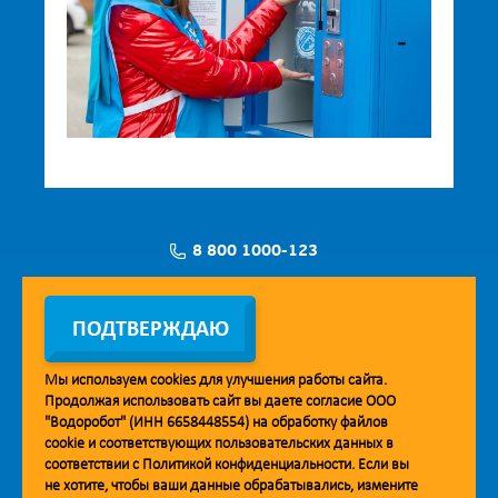
8 800 1000-123
Заявка на установку
ПОДТВЕРЖДАЮ
Мы используем
cookies
для улучшения работы сайта.
Продолжая использовать сайт вы даете согласие ООО
Мобильное приложение Vodorobot
"Водоробот" (ИНН 6658448554) на обработку файлов
cookie
и соответствующих пользовательских данных в
соответствии с
Политикой конфиденциальности
. Если вы
не хотите, чтобы ваши данные обрабатывались, измените