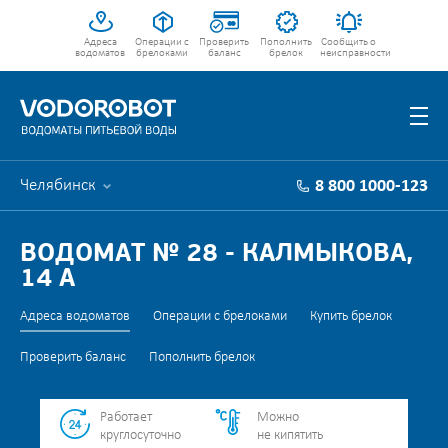
Адреса
Операции с
Проверить
Пополнить
Сообщить о
водоматов
брелоками
баланс
брелок
неисправности
Челябинск
8 800 1000-123
ВОДОМАТ № 28 - КАЛМЫКОВА,
14 А
Адреса водоматов
Операции с брелоками
Купить брелок
Проверить баланс
Пополнить брелок
Работает
Можно
круглосуточно
не кипятить