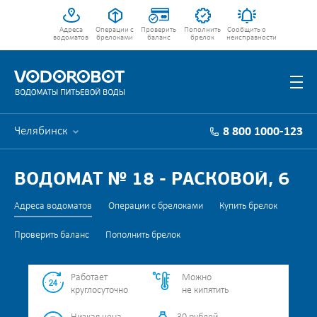
Адреса
Операции с
Проверить
Пополнить
Сообщить о
водоматов
брелоками
баланс
брелок
неисправности
Челябинск
8 800 1000-123
ВОДОМАТ № 18 - РАСКОВОЙ, 6
Адреса водоматов
Операции с брелоками
Купить брелок
Проверить баланс
Пополнить брелок
Работает
Можно
круглосуточно
не кипятить