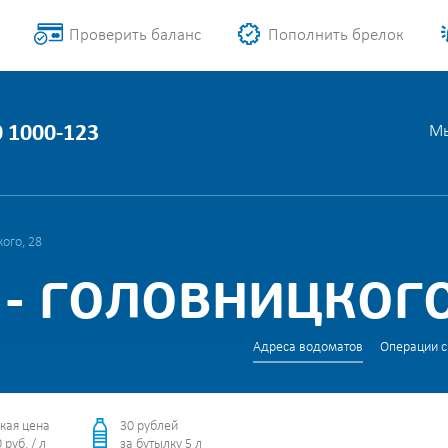
Проверить баланс
Пополнить брелок
0 1000-123
Мы
ого, 28
- ГОЛОВНИЦКОГО
Адреса водоматов
Операции с
кая цена
30 рублей
 руб. / л
за бутылку 5 л