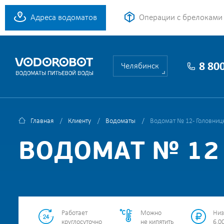
Адреса водоматов
Операции с брелоками
8 80
Челябинск
Главная
Клиенту
Водоматы
Водомат № 12 - Головницк
ВОДОМАТ № 12 
Работает
Можно
Низ
круглосуточно
не кипятить
6.00