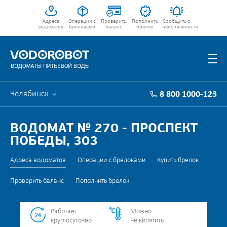
Адреса
Операции с
Проверить
Пополнить
Сообщить о
водоматов
брелоками
баланс
брелок
неисправности
Челябинск
8 800 1000-123
ВОДОМАТ № 270 - ПРОСПЕКТ
ПОБЕДЫ, 303
Адреса водоматов
Операции с брелоками
Купить брелок
Проверить баланс
Пополнить брелок
Работает
Можно
круглосуточно
не кипятить