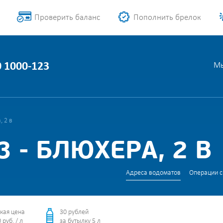
Проверить баланс
Пополнить брелок
0 1000-123
Мы
, 2 в
 - БЛЮХЕРА, 2 В
Адреса водоматов
Операции с
кая цена
30 рублей
 руб. / л
за бутылку 5 л