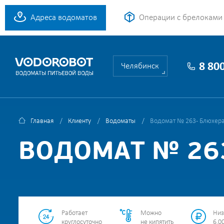
Адреса водоматов
Операции с брелоками
8 80
Челябинск
Главная
Клиенту
Водоматы
Водомат № 263 - Блюхера
ВОДОМАТ № 263
Работает
Можно
Низ
круглосуточно
не кипятить
6.00