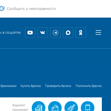
Сообщить о неисправности
 в соцсетях
 брелоками
Купить брелок
Проверить баланс
Пополнить брелок
Водомат
принимает: