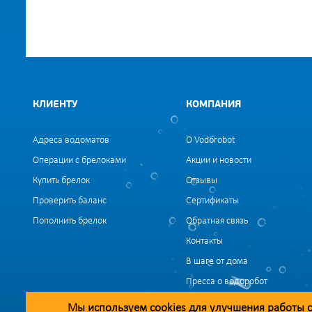
КЛИЕНТУ
КОМПАНИЯ
Адреса водоматов
О Vodorobot
Операции с брелоками
Акции и новости
Купить брелок
Отзывы
Проверить баланс
Сертификаты
Пополнить брелок
Обратная связь
Контакты
В шаге от дома
Пресса о водоробот
Вакансии
Мы используем
cookies
для улучшения работы с