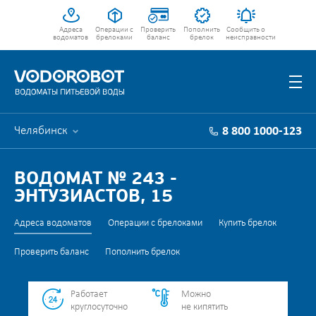
Адреса
Операции с
Проверить
Пополнить
Сообщить о
водоматов
брелоками
баланс
брелок
неисправности
Челябинск
8 800 1000-123
ВОДОМАТ № 243 -
ЭНТУЗИАСТОВ, 15
Адреса водоматов
Операции с брелоками
Купить брелок
Проверить баланс
Пополнить брелок
Работает
Можно
круглосуточно
не кипятить