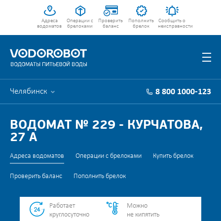
Адреса
Операции с
Проверить
Пополнить
Сообщить о
водоматов
брелоками
баланс
брелок
неисправности
Челябинск
8 800 1000-123
ВОДОМАТ № 229 - КУРЧАТОВА,
27 А
Адреса водоматов
Операции с брелоками
Купить брелок
Проверить баланс
Пополнить брелок
Работает
Можно
круглосуточно
не кипятить