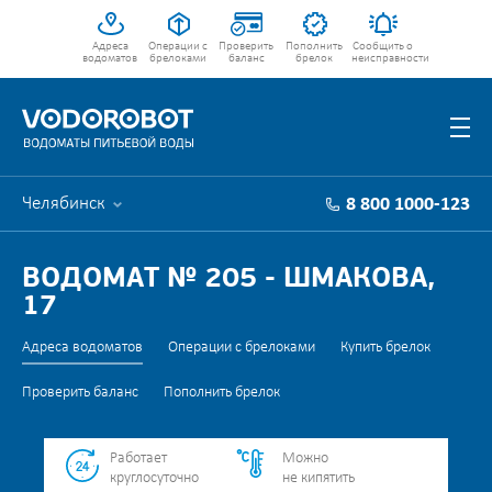
Адреса
Операции с
Проверить
Пополнить
Сообщить о
водоматов
брелоками
баланс
брелок
неисправности
Челябинск
8 800 1000-123
ВОДОМАТ № 205 - ШМАКОВА,
17
Адреса водоматов
Операции с брелоками
Купить брелок
Проверить баланс
Пополнить брелок
Работает
Можно
круглосуточно
не кипятить