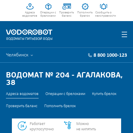
Адреса
Операции с
Проверить
Пополнить
Сообщить о
водоматов
брелоками
баланс
брелок
неисправности
Челябинск
8 800 1000-123
ВОДОМАТ № 204 - АГАЛАКОВА,
38
Адреса водоматов
Операции с брелоками
Купить брелок
Проверить баланс
Пополнить брелок
Работает
Можно
круглосуточно
не кипятить