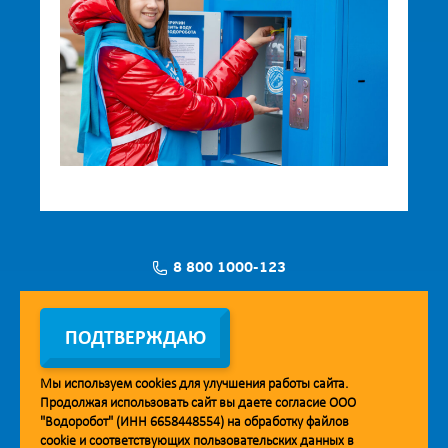
8 800 1000-123
Заявка на установку
ПОДТВЕРЖДАЮ
Мы используем
cookies
для улучшения работы сайта.
Продолжая использовать сайт вы даете согласие ООО
Мобильное приложение Vodorobot
"Водоробот" (ИНН 6658448554) на обработку файлов
cookie
и соответствующих пользовательских данных в