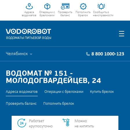
Адреса
Операции с
Проверить
Пополнить
Сообщить о
водоматов
брелоками
баланс
брелок
неисправности
Челябинск
8 800 1000-123
ВОДОМАТ № 151 -
МОЛОДОГВАРДЕЙЦЕВ, 24
Адреса водоматов
Операции с брелоками
Купить брелок
Проверить баланс
Пополнить брелок
Работает
Можно
круглосуточно
не кипятить