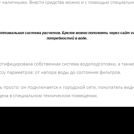
гу наличными. Внести средства можно и с помощью специальн
оптимальная система расчетов. Брелок можно пополнять через сайт vod
потребностей в воде.
тифицирована собственная система водоподготовки, а также 
су параметров: от напора воды до состояния фильтров.
ь просто: он подключается к городской сети, покупатель вид
ена в специальном техническом помещении.