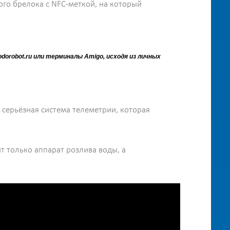
ого брелока с NFC-меткой, на который
orobot.ru или терминалы Amigo, исходя из личных
серьёзная система телеметрии, которая
ит только аппарат розлива воды, а