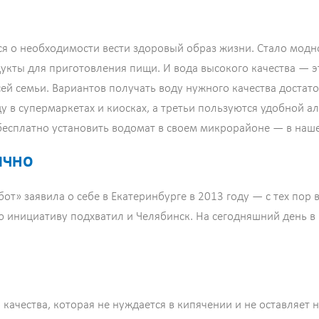
я о необходимости вести здоровый образ жизни. Стало модно
укты для приготовления пищи. И вода высокого качества — 
ей семьи. Вариантов получать воду нужного качества достат
 в супермаркетах и киосках, а третьи пользуются удобной 
 бесплатно установить водомат в своем микрорайоне — в наш
ИЧНО
т» заявила о себе в Екатеринбурге в 2013 году — с тех пор 
ю инициативу подхватил и Челябинск. На сегодняшний день в
качества, которая не нуждается в кипячении и не оставляет н