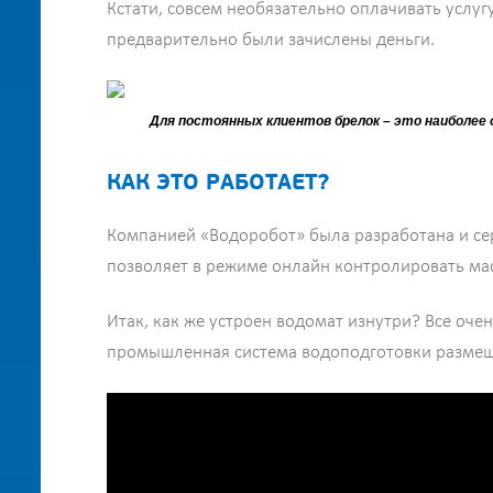
Кстати, совсем необязательно оплачивать услу
предварительно были зачислены деньги.
Для постоянных клиентов брелок – это наиболее 
КАК ЭТО РАБОТАЕТ?
Компанией «Водоробот» была разработана и сер
позволяет в режиме онлайн контролировать мас
Итак, как же устроен водомат изнутри? Все очен
промышленная система водоподготовки размещ