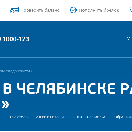
Проверить баланс
Пополнить брелок
0 1000-123
Мы
исло «Водороботов»
 В ЧЕЛЯБИНСКЕ Р
»
О Vodorobot
Акции и новости
Отзывы
Сертификаты
Обратная 