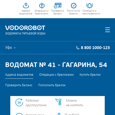
Адреса
Операции с
Проверить
Пополнить
Сообщить о
водоматов
брелоками
баланс
брелок
неисправности
Уфа
8 800 1000-123
ВОДОМАТ № 41 - ГАГАРИНА, 54
Адреса водоматов
Операции с брелоками
Купить брелок
Проверить баланс
Пополнить брелок
Работает
Можно
круглосуточно
не кипятить