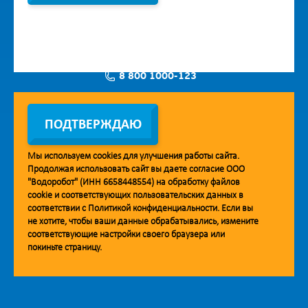
8 800 1000-123
Заявка на установку
ПОДТВЕРЖДАЮ
Мы используем
cookies
для улучшения работы сайта.
Продолжая использовать сайт вы даете согласие ООО
Мобильное приложение Vodorobot
"Водоробот" (ИНН 6658448554) на обработку файлов
cookie
и соответствующих пользовательских данных в
соответствии с
Политикой конфиденциальности
. Если вы
не хотите, чтобы ваши данные обрабатывались, измените
соответствующие настройки своего браузера или
покиньте страницу.
© 2013. Водоробот. Водоматы питьевой воды.
Уважаемые клиенты и партнёры!
Наша компания строит взаимодействие на принципах открытости и
добросовестности. При необходимости вы можете отправить