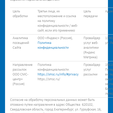
Цель
Третьи лица, их
Цель
Адре
обработки
местоположение и ссылка
передачи
на политику
конфиденциальности / веб-
сайт, если это применимо
Аналитика
ООО «Яндекс» (Россия),
Провайдер
1190
посещений
Политика
услуг веб-
ул. Л
Сайта
конфиденциальности
аналитики
(Яндекс
Метрика)
Направление
Политика
Провайдер
19610
рассылок
конфиденциальности:
услуг
Петер
ООО СМС-
https://smsc.ru/info/#privacy
рассылки
вн.т
центр»
https://smsc.ru/
окру
(Россия)
заста
Благо
литер
Согласие на обработку персональных данных может быть
отозвано путем направления в адрес Общества: 620102,
Свердловская область, город Екатеринбург, ул. Гурзуфская, 16,