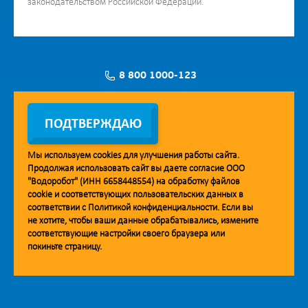
законодательством Российской Федерации.
8 800 1000-123
Заявка на установку
ПОДТВЕРЖДАЮ
Мы используем
cookies
для улучшения работы сайта.
Продолжая использовать сайт вы даете согласие ООО
Мобильное приложение Vodorobot
"Водоробот" (ИНН 6658448554) на обработку файлов
cookie
и соответствующих пользовательских данных в
соответствии с
Политикой конфиденциальности
. Если вы
не хотите, чтобы ваши данные обрабатывались, измените
соответствующие настройки своего браузера или
покиньте страницу.
© 2013. Водоробот. Водоматы питьевой воды.
Уважаемые клиенты и партнёры!
Наша компания строит взаимодействие на принципах открытости и
добросовестности. При необходимости вы можете отправить