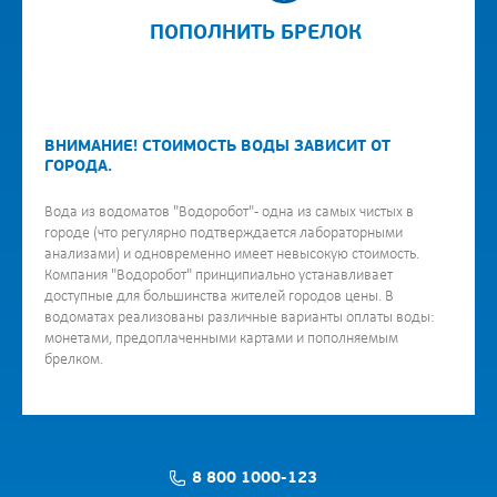
ПОПОЛНИТЬ БРЕЛОК
ВНИМАНИЕ! СТОИМОСТЬ ВОДЫ ЗАВИСИТ ОТ
ГОРОДА.
Вода из водоматов "Водоробот" - одна из самых чистых в
городе (что регулярно подтверждается лабораторными
анализами) и одновременно имеет невысокую стоимость.
Компания "Водоробот" принципиально устанавливает
доступные для большинства жителей городов цены. В
водоматах реализованы различные варианты оплаты воды:
монетами, предоплаченными картами и пополняемым
брелком.
8 800 1000-123