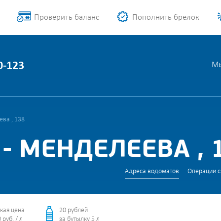
Проверить баланс
Пополнить брелок
0-123
Мы
ва , 138
- МЕНДЕЛЕЕВА , 
Адреса водоматов
Операции с
кая цена
20 рублей
 руб. / л
за бутылку 5 л