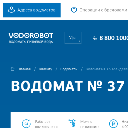
Адреса водоматов
Операции с брелоками
8 800 100
Уфа
Главная
Клиенту
Водоматы
Водомат № 37 - Менделее
ВОДОМАТ № 37 
Работает
Можно
Низ
круглосуточно
не кипятить
4.00