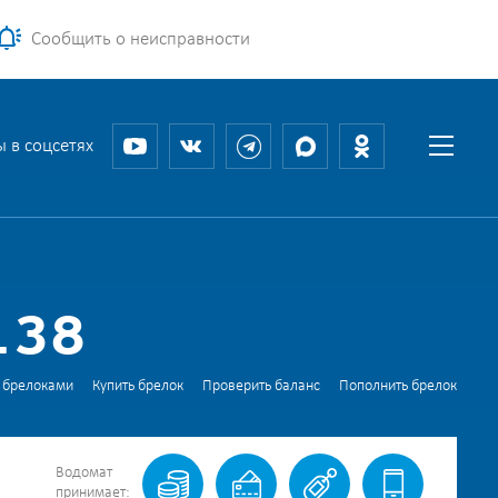
Сообщить о неисправности
 в соцсетях
138
 брелоками
Купить брелок
Проверить баланс
Пополнить брелок
Водомат
принимает: