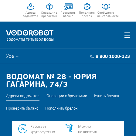
Адреса
Операции с
Проверить
Пополнить
Сообщить о
водоматов
брелоками
баланс
брелок
неисправности
Уфа
8 800 1000-123
ВОДОМАТ № 28 - ЮРИЯ
ГАГАРИНА, 74/3
Адреса водоматов
Операции с брелоками
Купить брелок
Проверить баланс
Пополнить брелок
Работает
Можно
круглосуточно
не кипятить