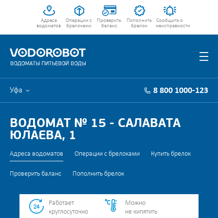
Адреса
Операции с
Проверить
Пополнить
Сообщить о
водоматов
брелоками
баланс
брелок
неисправности
Уфа
8 800 1000-123
ВОДОМАТ № 15 - САЛАВАТА
ЮЛАЕВА, 1
Адреса водоматов
Операции с брелоками
Купить брелок
Проверить баланс
Пополнить брелок
Работает
Можно
круглосуточно
не кипятить