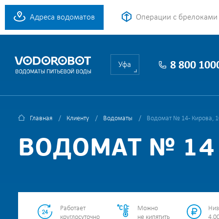
Адреса водоматов
Операции с брелоками
8 800 100
Уфа
Главная
Клиенту
Водоматы
Водомат № 14 - Кирова, 
ВОДОМАТ № 14 
Работает
Можно
Низ
круглосуточно
не кипятить
4.00