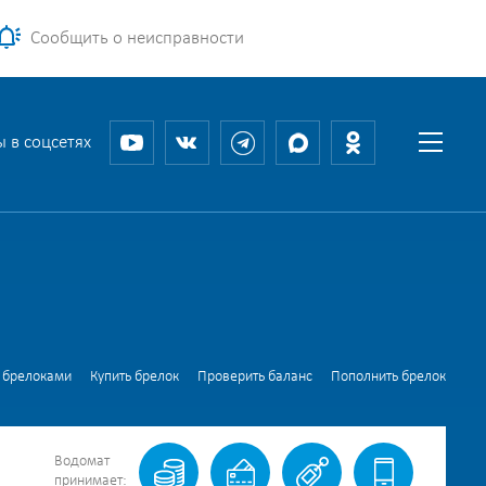
Сообщить о неисправности
 в соцсетях
 брелоками
Купить брелок
Проверить баланс
Пополнить брелок
Водомат
принимает: