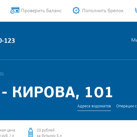
Проверить баланс
Пополнить брелок
0-123
Мы
101
- КИРОВА, 101
Адреса водоматов
Операции с
кая цена
20 рублей
 руб. / л
за бутылку 5 л