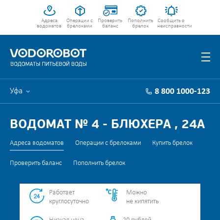
Адреса
Операции с
Проверить
Пополнить
Сообщить о
водоматов
брелоками
баланс
брелок
неисправности
Уфа
8 800 1000-123
ВОДОМАТ № 4 - БЛЮХЕРА , 24А
Адреса водоматов
Операции с брелоками
Купить брелок
Проверить баланс
Пополнить брелок
Работает
Можно
круглосуточно
не кипятить