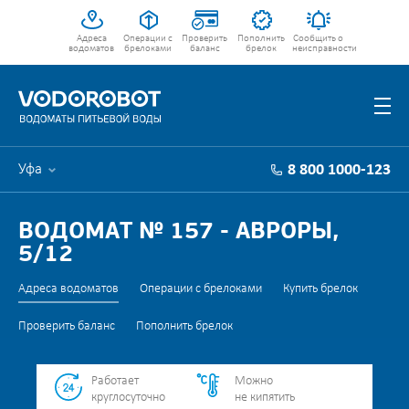
Адреса
Операции с
Проверить
Пополнить
Сообщить о
водоматов
брелоками
баланс
брелок
неисправности
Уфа
8 800 1000-123
ВОДОМАТ № 157 - АВРОРЫ,
5/12
Адреса водоматов
Операции с брелоками
Купить брелок
Проверить баланс
Пополнить брелок
Работает
Можно
круглосуточно
не кипятить