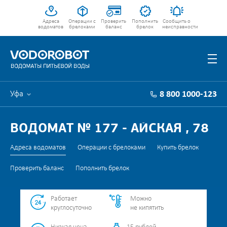
Адреса
Операции с
Проверить
Пополнить
Сообщить о
водоматов
брелоками
баланс
брелок
неисправности
Уфа
8 800 1000-123
ВОДОМАТ № 177 - АЙСКАЯ , 78
Адреса водоматов
Операции с брелоками
Купить брелок
Проверить баланс
Пополнить брелок
Работает
Можно
круглосуточно
не кипятить