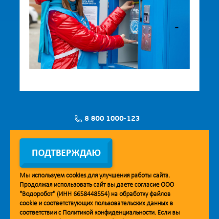
8 800 1000-123
Заявка на установку
ПОДТВЕРЖДАЮ
Мы используем
cookies
для улучшения работы сайта.
Продолжая использовать сайт вы даете согласие ООО
Мобильное приложение Vodorobot
"Водоробот" (ИНН 6658448554) на обработку файлов
cookie
и соответствующих пользовательских данных в
соответствии с
Политикой конфиденциальности
. Если вы