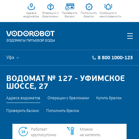
Адреса
Операции с
Проверить
Пополнить
Сообщить о
водоматов
брелоками
баланс
брелок
неисправности
Уфа
8 800 1000-123
ВОДОМАТ № 127 - УФИМСКОЕ
ШОССЕ, 27
Адреса водоматов
Операции с брелоками
Купить брелок
Проверить баланс
Пополнить брелок
Работает
Можно
круглосуточно
не кипятить