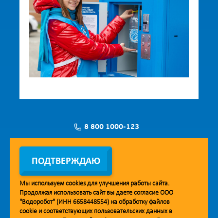
8 800 1000-123
Заявка на установку
ПОДТВЕРЖДАЮ
Мы используем
cookies
для улучшения работы сайта.
Продолжая использовать сайт вы даете согласие ООО
Мобильное приложение Vodorobot
"Водоробот" (ИНН 6658448554) на обработку файлов
cookie
и соответствующих пользовательских данных в