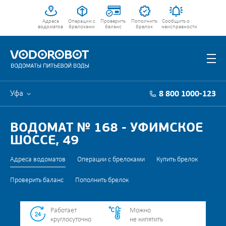
Адреса
Операции с
Проверить
Пополнить
Сообщить о
водоматов
брелоками
баланс
брелок
неисправности
Уфа
8 800 1000-123
ВОДОМАТ № 168 - УФИМСКОЕ
ШОССЕ, 49
Адреса водоматов
Операции с брелоками
Купить брелок
Проверить баланс
Пополнить брелок
Работает
Можно
круглосуточно
не кипятить