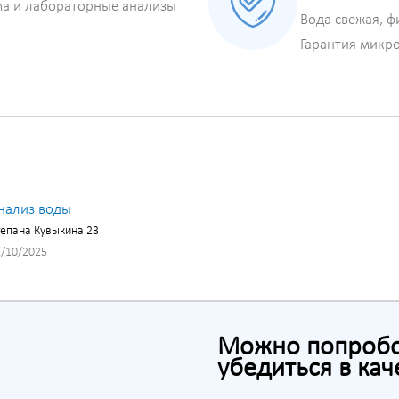
ма и лабораторные анализы
Вода свежая, ф
Гарантия микр
нализ воды
епана Кувыкина 23
/10/2025
Можно попробов
убедиться в кач