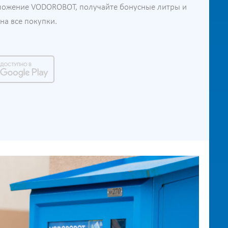
ложение VODOROBOT, получайте бонусные литры и
а все покупки.