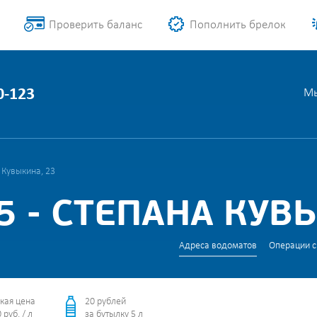
Проверить баланс
Пополнить брелок
0-123
Мы
 Кувыкина, 23
 - СТЕПАНА КУВ
Адреса водоматов
Операции с
кая цена
20 рублей
 руб. / л
за бутылку 5 л