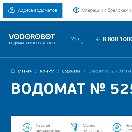
Адреса водоматов
Операции с брелоками
8 800 100
Уфа
Главная
Клиенту
Водоматы
Водомат № 525 - Степана
ВОДОМАТ № 525
Работает
Можно
Низ
круглосуточно
не кипятить
4.00