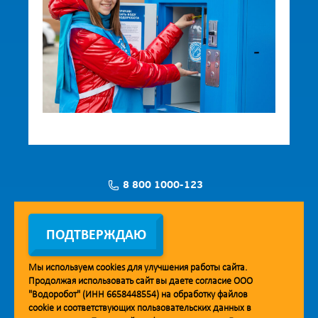
8 800 1000-123
Заявка на установку
ПОДТВЕРЖДАЮ
Мы используем
cookies
для улучшения работы сайта.
Продолжая использовать сайт вы даете согласие ООО
Мобильное приложение Vodorobot
"Водоробот" (ИНН 6658448554) на обработку файлов
cookie
и соответствующих пользовательских данных в