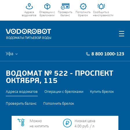
Адреса
Операции с
Проверить
Пополнить
Сообщить о
водоматов
брелоками
баланс
брелок
неисправности
Уфа
8 800 1000-123
ВОДОМАТ № 522 - ПРОСПЕКТ
ОКТЯБРЯ, 115
Адреса водоматов
Операции с брелоками
Купить брелок
Проверить баланс
Пополнить брелок
Можно
Низкая цена
не кипятить
4.00 руб. / л