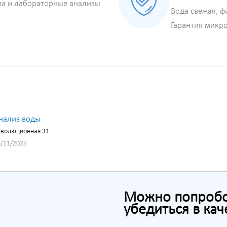
ма и лабораторные анализы
Вода свежая, ф
Гарантия микр
нализ воды
еволюционная 31
/11/2025
Можно попробов
убедиться в кач