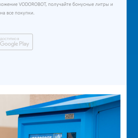
ложение VODOROBOT, получайте бонусные литры и
а все покупки.