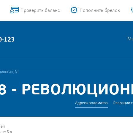
Проверить баланс
Пополнить брелок
0-123
Мы
ионная, 31
8 - РЕВОЛЮЦИОНН
Адреса водоматов
Операции с
лей
лку 5 л