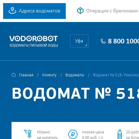
Адреса водоматов
Операции с брелоками
8 800 100
Уфа
Главная
Клиенту
Водоматы
Водомат № 518 - Революц
ВОДОМАТ № 51
Можно
Низкая цена
20 руб
не кипятить
4.00 руб. / л
за буты