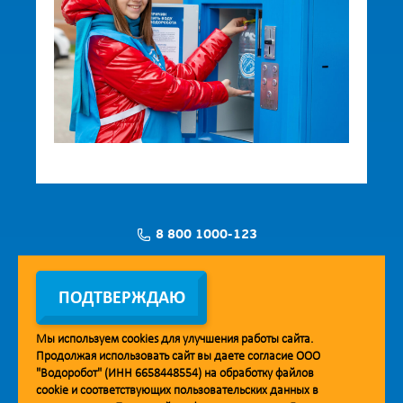
8 800 1000-123
Заявка на установку
ПОДТВЕРЖДАЮ
Мы используем
cookies
для улучшения работы сайта.
Продолжая использовать сайт вы даете согласие ООО
Мобильное приложение Vodorobot
"Водоробот" (ИНН 6658448554) на обработку файлов
cookie
и соответствующих пользовательских данных в