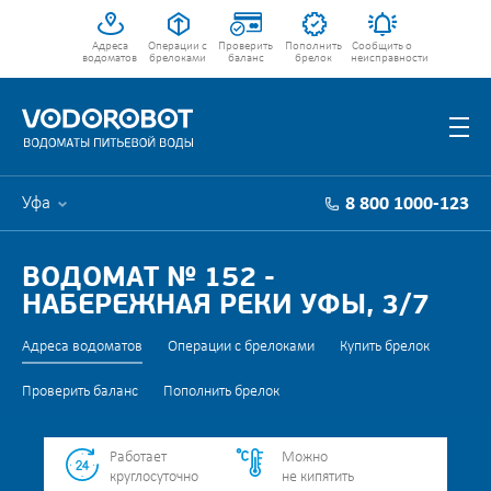
Адреса
Операции с
Проверить
Пополнить
Сообщить о
водоматов
брелоками
баланс
брелок
неисправности
Уфа
8 800 1000-123
ВОДОМАТ № 152 -
НАБЕРЕЖНАЯ РЕКИ УФЫ, 3/7
Адреса водоматов
Операции с брелоками
Купить брелок
Проверить баланс
Пополнить брелок
Работает
Можно
круглосуточно
не кипятить