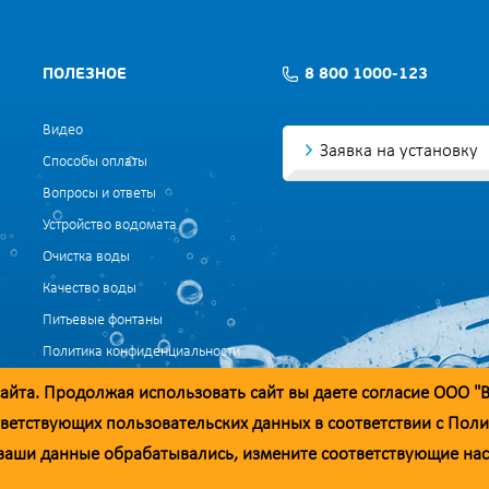
ПОЛЕЗНОЕ
8 800 1000-123
Видео
Заявка на установку
Способы оплаты
Вопросы и ответы
Устройство водомата
Очистка воды
Качество воды
Питьевые фонтаны
Политика конфиденциальности
Согласие на обработку данных
айта. Продолжая использовать сайт вы даете согласие ООО "
Согласие на обработку данных для маркетинга
ветствующих пользовательских данных в соответствии с
Поли
ы ваши данные обрабатывались, измените соответствующие на
добросовестности. При необходимости вы можете отправить обращение на а