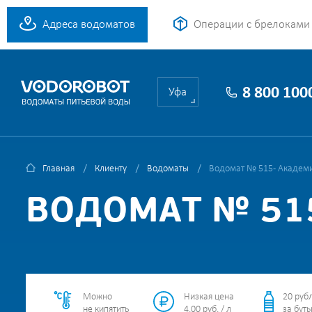
Адреса водоматов
Операции с брелоками
8 800 100
Уфа
Главная
Клиенту
Водоматы
Водомат № 515 - Академи
ВОДОМАТ № 515
Можно
Низкая цена
20 руб
не кипятить
4.00 руб. / л
за буты