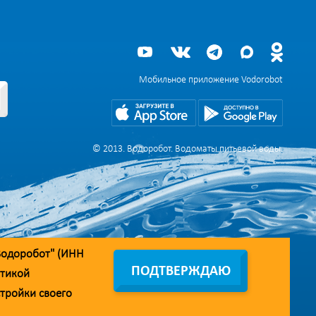
Мобильное приложение Vodorobot
© 2013. Водоробот. Водоматы питьевой воды.
Водоробот" (ИНН
ПОДТВЕРЖДАЮ
тикой
стройки своего
дрес линии доверия:
doverie@vodorobot.com