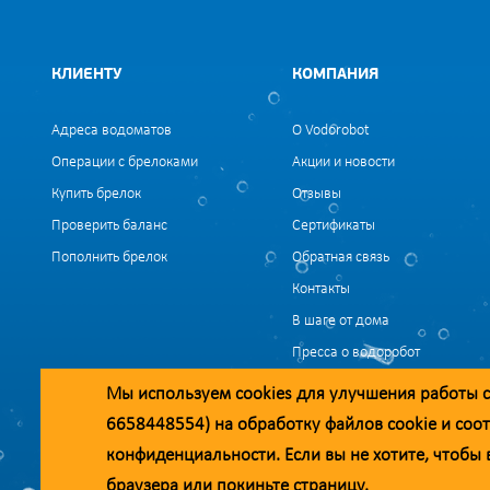
КЛИЕНТУ
КОМПАНИЯ
Адреса водоматов
О Vodorobot
Операции с брелоками
Акции и новости
Купить брелок
Отзывы
Проверить баланс
Сертификаты
Пополнить брелок
Обратная связь
Контакты
В шаге от дома
Пресса о водоробот
Вакансии
Мы используем
cookies
для улучшения работы с
6658448554) на обработку файлов
cookie
и соот
Уважаемые клиенты и партнёры!
конфиденциальности
. Если вы не хотите, чтоб
Наша компания строит взаимодействие на принципах открытости и 
браузера или покиньте страницу.