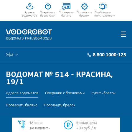
Адреса
Операции с
Проверить
Пополнить
Сообщить о
водоматов
брелоками
баланс
брелок
неисправности
Уфа
8 800 1000-123
ВОДОМАТ № 514 - КРАСИНА,
19/1
Адреса водоматов
Операции с брелоками
Купить брелок
Проверить баланс
Пополнить брелок
Можно
Низкая цена
не кипятить
5.00 руб. / л