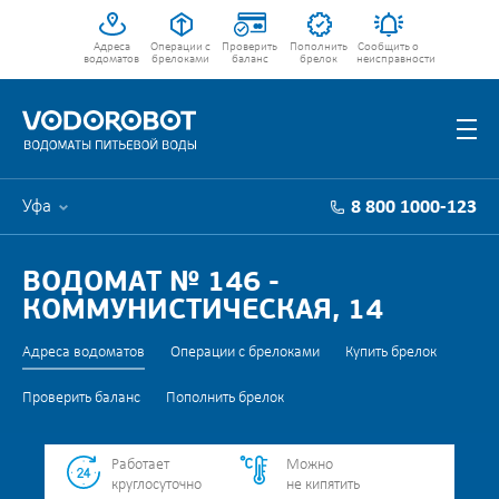
Адреса
Операции с
Проверить
Пополнить
Сообщить о
водоматов
брелоками
баланс
брелок
неисправности
Уфа
8 800 1000-123
ВОДОМАТ № 146 -
КОММУНИСТИЧЕСКАЯ, 14
Адреса водоматов
Операции с брелоками
Купить брелок
Проверить баланс
Пополнить брелок
Работает
Можно
круглосуточно
не кипятить