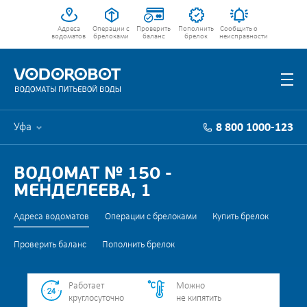
Адреса
Операции с
Проверить
Пополнить
Сообщить о
водоматов
брелоками
баланс
брелок
неисправности
Уфа
8 800 1000-123
ВОДОМАТ № 150 -
МЕНДЕЛЕЕВА, 1
Адреса водоматов
Операции с брелоками
Купить брелок
Проверить баланс
Пополнить брелок
Работает
Можно
круглосуточно
не кипятить