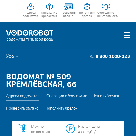
Адреса
Операции с
Проверить
Пополнить
Сообщить о
водоматов
брелоками
баланс
брелок
неисправности
Уфа
8 800 1000-123
ВОДОМАТ № 509 -
КРЕМЛЁВСКАЯ, 66
Адреса водоматов
Операции с брелоками
Купить брелок
Проверить баланс
Пополнить брелок
Можно
Низкая цена
не кипятить
4.00 руб. / л