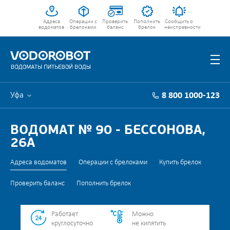
Адреса
Операции с
Проверить
Пополнить
Сообщить о
водоматов
брелоками
баланс
брелок
неисправности
Уфа
8 800 1000-123
ВОДОМАТ № 90 - БЕССОНОВА,
26А
Адреса водоматов
Операции с брелоками
Купить брелок
Проверить баланс
Пополнить брелок
Работает
Можно
круглосуточно
не кипятить