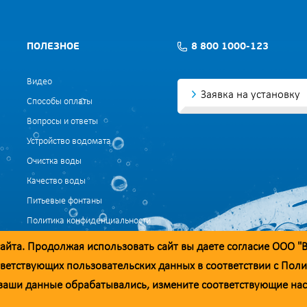
ПОЛЕЗНОЕ
8 800 1000-123
Видео
Заявка на установку
Способы оплаты
Вопросы и ответы
Устройство водомата
Очистка воды
Качество воды
Питьевые фонтаны
Политика конфиденциальности
Согласие на обработку данных
айта. Продолжая использовать сайт вы даете согласие ООО "
Согласие на обработку данных для маркетинга
ветствующих пользовательских данных в соответствии с
Поли
ы ваши данные обрабатывались, измените соответствующие на
добросовестности. При необходимости вы можете отправить обращение на а