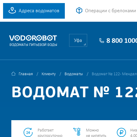
Адреса водоматов
Операции с брелоками
8 800 100
Уфа
Главная
Клиенту
Водоматы
Водомат № 122 - Мендел
ВОДОМАТ № 122
Работает
Можно
Низ
круглосуточно
не кипятить
4.00