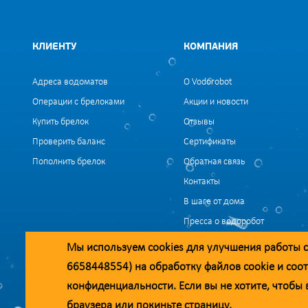
КЛИЕНТУ
КОМПАНИЯ
Адреса водоматов
О Vodorobot
Операции с брелоками
Акции и новости
Купить брелок
Отзывы
Проверить баланс
Сертификаты
Пополнить брелок
Обратная связь
Контакты
В шаге от дома
Пресса о водоробот
Вакансии
Мы используем
cookies
для улучшения работы с
6658448554) на обработку файлов
cookie
и соот
Уважаемые клиенты и партнёры!
конфиденциальности
. Если вы не хотите, чтоб
Наша компания строит взаимодействие на принципах открытости и 
браузера или покиньте страницу.