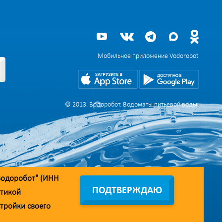
Мобильное приложение Vodorobot
© 2013. Водоробот. Водоматы питьевой воды.
Водоробот" (ИНН
ПОДТВЕРЖДАЮ
тикой
стройки своего
дрес линии доверия:
doverie@vodorobot.com