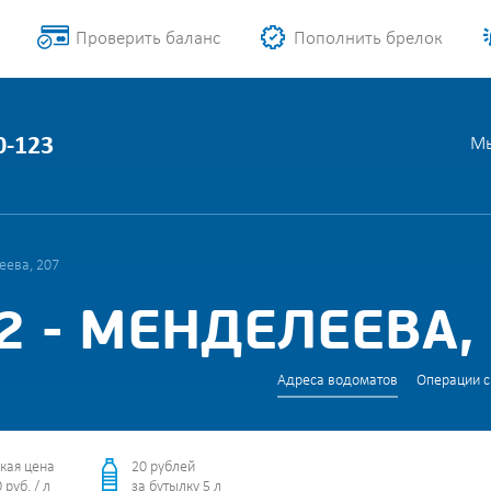
Проверить баланс
Пополнить брелок
0-123
Мы
еева, 207
 - МЕНДЕЛЕЕВА,
Адреса водоматов
Операции с
кая цена
20 рублей
 руб. / л
за бутылку 5 л