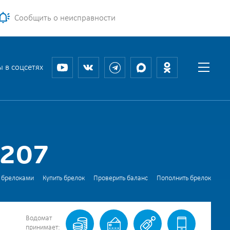
Сообщить о неисправности
 в соцсетях
 207
 брелоками
Купить брелок
Проверить баланс
Пополнить брелок
Водомат
принимает: