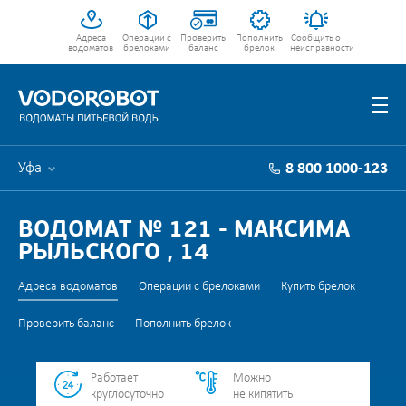
Адреса
Операции с
Проверить
Пополнить
Сообщить о
водоматов
брелоками
баланс
брелок
неисправности
Уфа
8 800 1000-123
ВОДОМАТ № 121 - МАКСИМА
РЫЛЬСКОГО , 14
Адреса водоматов
Операции с брелоками
Купить брелок
Проверить баланс
Пополнить брелок
Работает
Можно
круглосуточно
не кипятить