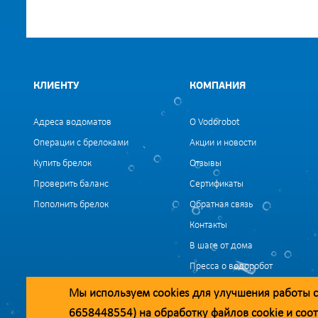
КЛИЕНТУ
КОМПАНИЯ
Адреса водоматов
О Vodorobot
Операции с брелоками
Акции и новости
Купить брелок
Отзывы
Проверить баланс
Сертификаты
Пополнить брелок
Обратная связь
Контакты
В шаге от дома
Пресса о водоробот
Вакансии
Мы используем
cookies
для улучшения работы с
6658448554) на обработку файлов
cookie
и соот