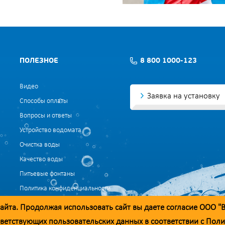
ПОЛЕЗНОЕ
8 800 1000-123
Видео
Заявка на установку
Способы оплаты
Вопросы и ответы
Устройство водомата
Очистка воды
Качество воды
Питьевые фонтаны
Политика конфиденциальности
Согласие на обработку данных
айта. Продолжая использовать сайт вы даете согласие ООО "
Согласие на обработку данных для маркетинга
ветствующих пользовательских данных в соответствии с
Поли