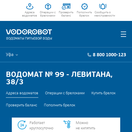
Адреса
Операции с
Проверить
Пополнить
Сообщить о
водоматов
брелоками
баланс
брелок
неисправности
Уфа
8 800 1000-123
ВОДОМАТ № 99 - ЛЕВИТАНА,
38/3
Адреса водоматов
Операции с брелоками
Купить брелок
Проверить баланс
Пополнить брелок
Работает
Можно
круглосуточно
не кипятить