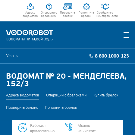
Адреса
Операции с
Проверить
Пополнить
Сообщить о
водоматов
брелоками
баланс
брелок
неисправности
Уфа
8 800 1000-123
ВОДОМАТ № 20 - МЕНДЕЛЕЕВА,
152/3
Адреса водоматов
Операции с брелоками
Купить брелок
Проверить баланс
Пополнить брелок
Работает
Можно
круглосуточно
не кипятить