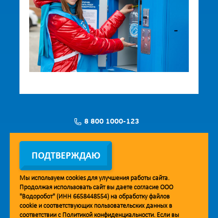
8 800 1000-123
Заявка на установку
ПОДТВЕРЖДАЮ
Мы используем
cookies
для улучшения работы сайта.
Продолжая использовать сайт вы даете согласие ООО
Мобильное приложение Vodorobot
"Водоробот" (ИНН 6658448554) на обработку файлов
cookie
и соответствующих пользовательских данных в
соответствии с
Политикой конфиденциальности
. Если вы