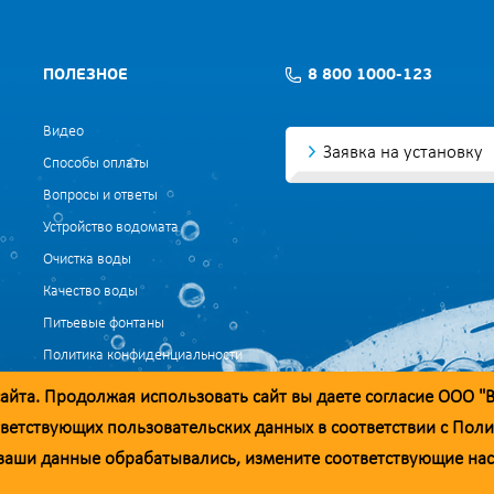
ПОЛЕЗНОЕ
8 800 1000-123
Видео
Заявка на установку
Способы оплаты
Вопросы и ответы
Устройство водомата
Очистка воды
Качество воды
Питьевые фонтаны
Политика конфиденциальности
Согласие на обработку данных
айта. Продолжая использовать сайт вы даете согласие ООО "
Согласие на обработку данных для маркетинга
ветствующих пользовательских данных в соответствии с
Поли
ы ваши данные обрабатывались, измените соответствующие на
добросовестности. При необходимости вы можете отправить обращение на а