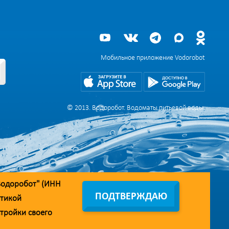
Мобильное приложение Vodorobot
© 2013. Водоробот. Водоматы питьевой воды.
Водоробот" (ИНН
ПОДТВЕРЖДАЮ
тикой
стройки своего
дрес линии доверия:
doverie@vodorobot.com