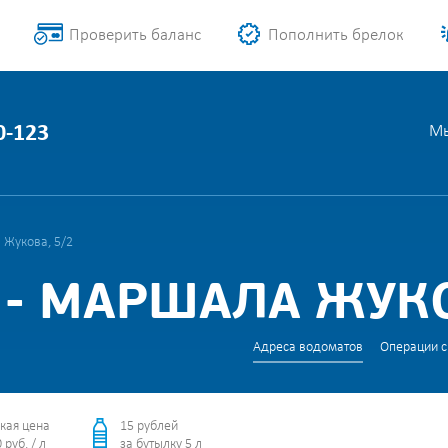
Проверить баланс
Пополнить брелок
0-123
Мы
 Жукова, 5/2
- МАРШАЛА ЖУКО
Адреса водоматов
Операции с
кая цена
15 рублей
 руб. / л
за бутылку 5 л