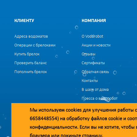
КЛИЕНТУ
КОМПАНИЯ
Адреса водоматов
О Vodorobot
Операции с брелоками
Акции и новости
Купить брелок
Отзывы
Проверить баланс
Сертификаты
Пополнить брелок
Обратная связь
Контакты
В шаге от дома
Пресса о водоробот
Вакансии
Мы используем
cookies
для улучшения работы с
6658448554) на обработку файлов
cookie
и соот
Уважаемые клиенты и партнёры!
конфиденциальности
. Если вы не хотите, чтоб
Наша компания строит взаимодействие на принципах открытости и 
браузера или покиньте страницу.