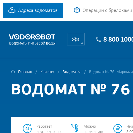
Адреса водоматов
Операции с брелоками
8 800 100
Уфа
Главная
Клиенту
Водоматы
Водомат № 76 - Маршала
ВОДОМАТ № 76 
Работает
Можно
Низ
круглосуточно
не кипятить
3.00