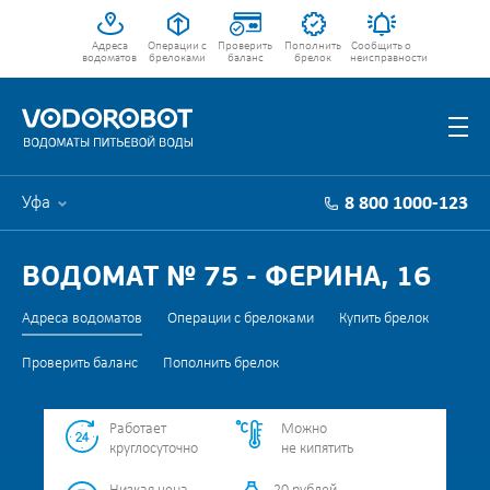
Адреса
Операции с
Проверить
Пополнить
Сообщить о
водоматов
брелоками
баланс
брелок
неисправности
Уфа
8 800 1000-123
ВОДОМАТ № 75 - ФЕРИНА, 16
Адреса водоматов
Операции с брелоками
Купить брелок
Проверить баланс
Пополнить брелок
Работает
Можно
круглосуточно
не кипятить