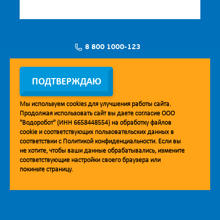
8 800 1000-123
Заявка на установку
ПОДТВЕРЖДАЮ
Мы используем
cookies
для улучшения работы сайта.
Продолжая использовать сайт вы даете согласие ООО
Мобильное приложение Vodorobot
"Водоробот" (ИНН 6658448554) на обработку файлов
cookie
и соответствующих пользовательских данных в
соответствии с
Политикой конфиденциальности
. Если вы
не хотите, чтобы ваши данные обрабатывались, измените
соответствующие настройки своего браузера или
покиньте страницу.
© 2013. Водоробот. Водоматы питьевой воды.
Уважаемые клиенты и партнёры!
Наша компания строит взаимодействие на принципах открытости и
добросовестности. При необходимости вы можете отправить
обращение на адрес линии доверия:
doverie@vodorobot.com