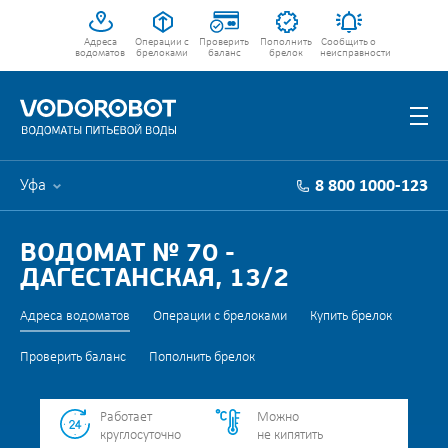
Адреса
Операции с
Проверить
Пополнить
Сообщить о
водоматов
брелоками
баланс
брелок
неисправности
Уфа
8 800 1000-123
ВОДОМАТ № 70 -
ДАГЕСТАНСКАЯ, 13/2
Адреса водоматов
Операции с брелоками
Купить брелок
Проверить баланс
Пополнить брелок
Работает
Можно
круглосуточно
не кипятить