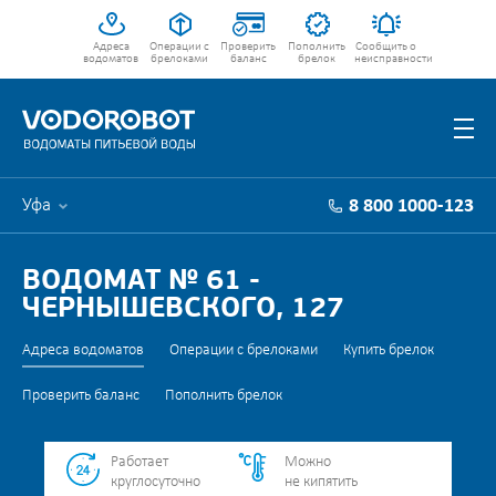
Адреса
Операции с
Проверить
Пополнить
Сообщить о
водоматов
брелоками
баланс
брелок
неисправности
Уфа
8 800 1000-123
ВОДОМАТ № 61 -
ЧЕРНЫШЕВСКОГО, 127
Адреса водоматов
Операции с брелоками
Купить брелок
Проверить баланс
Пополнить брелок
Работает
Можно
круглосуточно
не кипятить