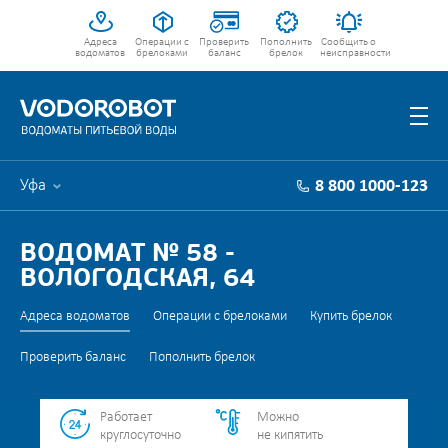
Адреса
Операции с
Проверить
Пополнить
Сообщить о
водоматов
брелоками
баланс
брелок
неисправности
Уфа
8 800 1000-123
ВОДОМАТ № 58 -
ВОЛОГОДСКАЯ, 64
Адреса водоматов
Операции с брелоками
Купить брелок
Проверить баланс
Пополнить брелок
Работает
Можно
круглосуточно
не кипятить