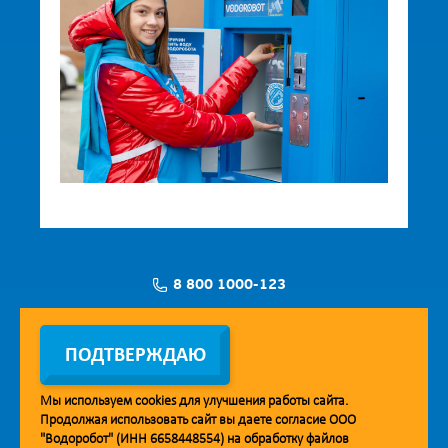
8 800 1000-123
Заявка на установку
ПОДТВЕРЖДАЮ
Мы используем
cookies
для улучшения работы сайта.
Продолжая использовать сайт вы даете согласие ООО
Мобильное приложение Vodorobot
"Водоробот" (ИНН 6658448554) на обработку файлов