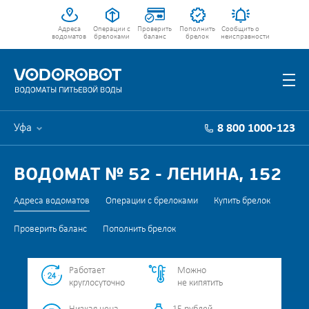
Адреса
Операции с
Проверить
Пополнить
Сообщить о
водоматов
брелоками
баланс
брелок
неисправности
Уфа
8 800 1000-123
ВОДОМАТ № 52 - ЛЕНИНА, 152
Адреса водоматов
Операции с брелоками
Купить брелок
Проверить баланс
Пополнить брелок
Работает
Можно
круглосуточно
не кипятить