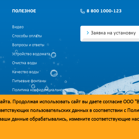
ПОЛЕЗНОЕ
8 800 1000-123
Видео
Заявка на установку
Способы оплаты
Вопросы и ответы
Устройство водомата
Очистка воды
Качество воды
Питьевые фонтаны
Политика конфиденциальности
Согласие на обработку данных
айта. Продолжая использовать сайт вы даете согласие ООО "
Согласие на обработку данных для маркетинга
ветствующих пользовательских данных в соответствии с
Поли
ы ваши данные обрабатывались, измените соответствующие на
добросовестности. При необходимости вы можете отправить обращение на а