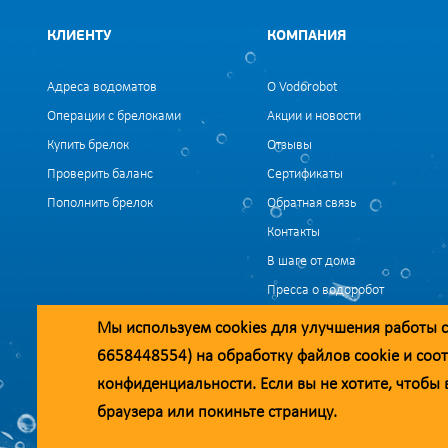
КЛИЕНТУ
КОМПАНИЯ
Адреса водоматов
О Vodorobot
Операции с брелоками
Акции и новости
Купить брелок
Отзывы
Проверить баланс
Сертификаты
Пополнить брелок
Обратная связь
Контакты
В шаге от дома
Пресса о водоробот
Вакансии
Мы используем
cookies
для улучшения работы с
6658448554) на обработку файлов
cookie
и соот
Уважаемые клиенты и партнёры!
конфиденциальности
. Если вы не хотите, чтоб
Наша компания строит взаимодействие на принципах открытости и 
браузера или покиньте страницу.