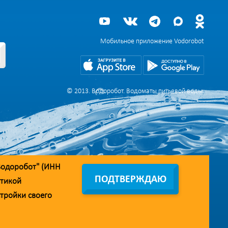
Мобильное приложение Vodorobot
© 2013. Водоробот. Водоматы питьевой воды.
Водоробот" (ИНН
ПОДТВЕРЖДАЮ
тикой
стройки своего
дрес линии доверия:
doverie@vodorobot.com